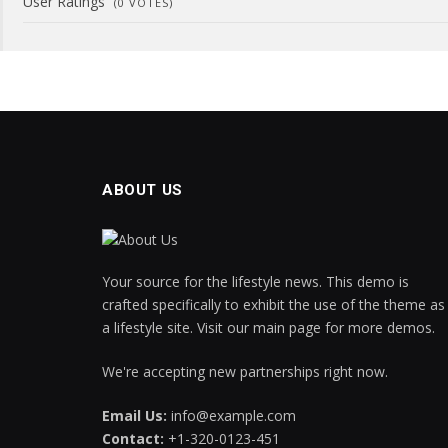
User Ratings
(
0
VOTES)
ABOUT US
Your source for the lifestyle news. This demo is
crafted specifically to exhibit the use of the theme as
a lifestyle site. Visit our main page for more demos.
We're accepting new partnerships right now.
Email Us:
info@example.com
Contact:
+1-320-0123-451