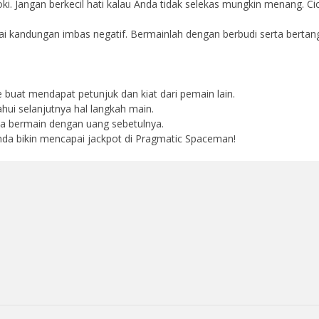
. Jangan berkecil hati kalau Anda tidak selekas mungkin menang. Cic
yai kandungan imbas negatif. Bermainlah dengan berbudi serta berta
uat mendapat petunjuk dan kiat dari pemain lain.
ui selanjutnya hal langkah main.
a bermain dengan uang sebetulnya.
da bikin mencapai jackpot di Pragmatic Spaceman!