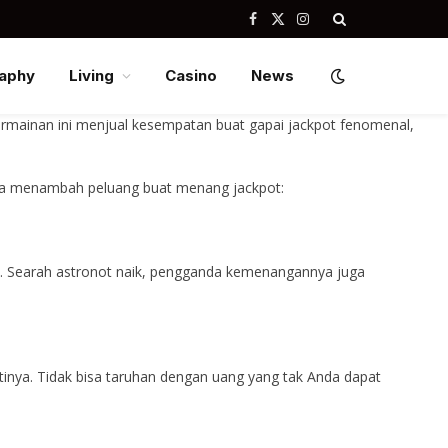
Facebook
X
Instagram
(Twitter)
aphy
Living
Casino
News
rmainan ini menjual kesempatan buat gapai jackpot fenomenal,
da menambah peluang buat menang jackpot:
sa. Searah astronot naik, pengganda kemenangannya juga
atinya. Tidak bisa taruhan dengan uang yang tak Anda dapat