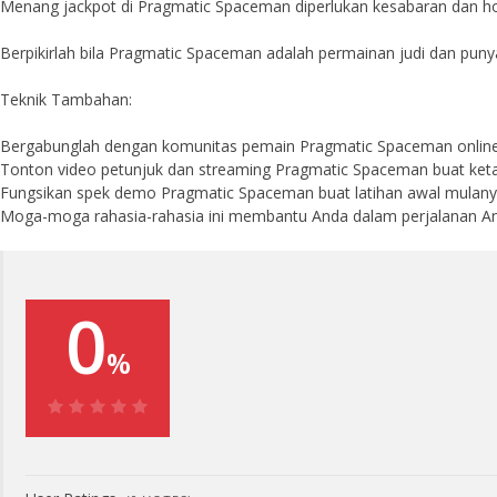
Menang jackpot di Pragmatic Spaceman diperlukan kesabaran dan hoki
Berpikirlah bila Pragmatic Spaceman adalah permainan judi dan pun
Teknik Tambahan:
Bergabunglah dengan komunitas pemain Pragmatic Spaceman online b
Tonton video petunjuk dan streaming Pragmatic Spaceman buat ketah
Fungsikan spek demo Pragmatic Spaceman buat latihan awal mulany
Moga-moga rahasia-rahasia ini membantu Anda dalam perjalanan An
0
%
0%