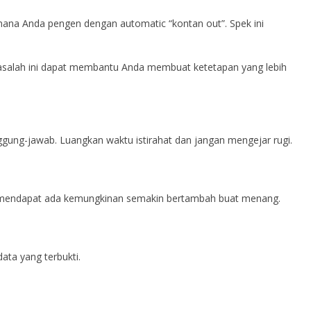
na Anda pengen dengan automatic “kontan out”. Spek ini
 Masalah ini dapat membantu Anda membuat ketetapan yang lebih
ggung-jawab. Luangkan waktu istirahat dan jangan mengejar rugi.
n mendapat ada kemungkinan semakin bertambah buat menang.
ata yang terbukti.