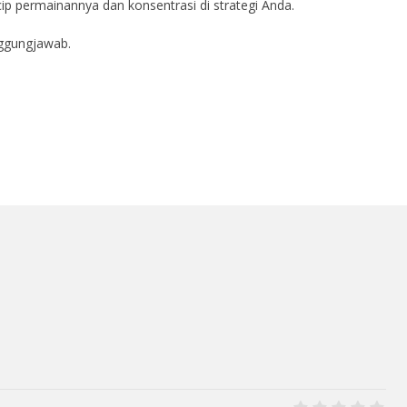
ip permainannya dan konsentrasi di strategi Anda.
nggungjawab.